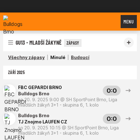
Bulldogs Brno
MENU
GU13 - MLADŠÍ ŽÁKYNĚ
ZÁPASY
Všechny zápasy
Minulé
Budoucí
ZÁŘÍ 2025
FBC GEPARDI BRNO
0:0
Bulldogs Brno
so 20. 9. 2025 9:00
@
SH SportPoint Brno
,
Liga
mladších žákyň 3+1 - skupina 6, 1. kolo
Bulldogs Brno
0:0
TJ Znojmo LAUFEN CZ
so 20. 9. 2025 10:15
@
SH SportPoint Brno
,
Liga
mladších žákyň 3+1 - skupina 6, 1. kolo