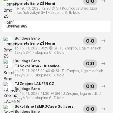
0:0
Hornets Brno ZŠ Horní
ne 19. 10. 2025 12:20
@
SH Kounicova Brno
,
Liga
mladších žákyň 3+1 - skupina 6, 6. kolo
LISTOPAD 2025
Bulldogs Brno
0:0
Hornets Brno ZŠ Horní
so 15. 11. 2025 9:25
@
SH TJ Znojmo
,
Liga mladších
žákyň 3+1 - skupina 6, 7. kolo
Bulldogs Brno
0:0
TJ Sokol Brno - Husovice
so 15. 11. 2025 10:40
@
SH TJ Znojmo
,
Liga mladších
žákyň 3+1 - skupina 6, 7. kolo
TJ Znojmo LAUFEN CZ
0:0
Bulldogs Brno
so 15. 11. 2025 11:30
@
SH TJ Znojmo
,
Liga mladších
žákyň 3+1 - skupina 6, 7. kolo
Sokol Brno I EMKOCase Gullivers
0:0
Bulldogs Brno