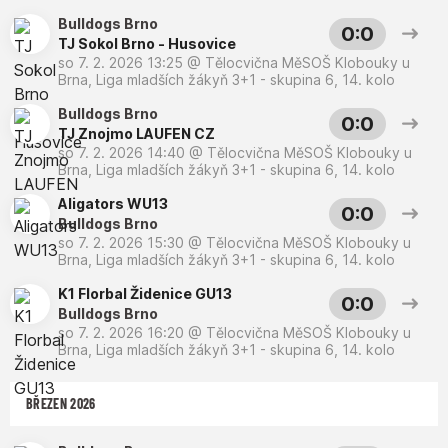
Bulldogs Brno
0:0
TJ Sokol Brno - Husovice
so 7. 2. 2026 13:25
@
Tělocvična MěSOŠ Klobouky u
Brna
,
Liga mladších žákyň 3+1 - skupina 6, 14. kolo
Bulldogs Brno
0:0
TJ Znojmo LAUFEN CZ
so 7. 2. 2026 14:40
@
Tělocvična MěSOŠ Klobouky u
Brna
,
Liga mladších žákyň 3+1 - skupina 6, 14. kolo
Aligators WU13
0:0
Bulldogs Brno
so 7. 2. 2026 15:30
@
Tělocvična MěSOŠ Klobouky u
Brna
,
Liga mladších žákyň 3+1 - skupina 6, 14. kolo
K1 Florbal Židenice GU13
0:0
Bulldogs Brno
so 7. 2. 2026 16:20
@
Tělocvična MěSOŠ Klobouky u
Brna
,
Liga mladších žákyň 3+1 - skupina 6, 14. kolo
BŘEZEN 2026