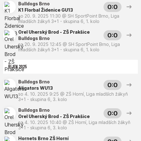
Bulldogs Brno
0:0
K1 Florbal Židenice GU13
so 20. 9. 2025 11:30
@
SH SportPoint Brno
,
Liga
mladších žákyň 3+1 - skupina 6, 1. kolo
Orel Uherský Brod - ZŠ Prakšice
0:0
Bulldogs Brno
so 20. 9. 2025 12:45
@
SH SportPoint Brno
,
Liga
mladších žákyň 3+1 - skupina 6, 1. kolo
ŘÍJEN 2025
Bulldogs Brno
0:0
Aligators WU13
so 4. 10. 2025 9:25
@
ZŠ Horní
,
Liga mladších žákyň
3+1 - skupina 6, 3. kolo
Bulldogs Brno
0:0
Orel Uherský Brod - ZŠ Prakšice
so 4. 10. 2025 10:40
@
ZŠ Horní
,
Liga mladších žákyň
3+1 - skupina 6, 3. kolo
Hornets Brno ZŠ Horní