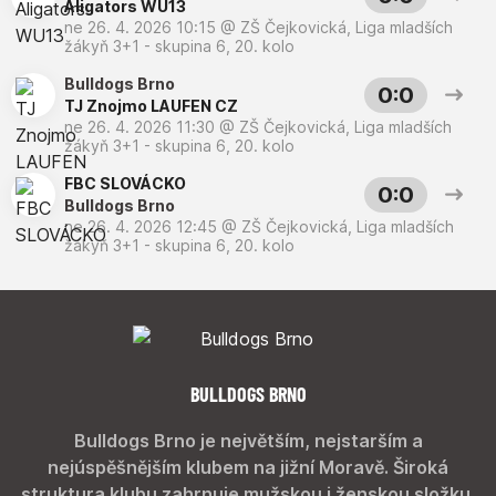
Aligators WU13
ne 26. 4. 2026 10:15
@
ZŠ Čejkovická
,
Liga mladších
žákyň 3+1 - skupina 6, 20. kolo
Bulldogs Brno
0:0
TJ Znojmo LAUFEN CZ
ne 26. 4. 2026 11:30
@
ZŠ Čejkovická
,
Liga mladších
žákyň 3+1 - skupina 6, 20. kolo
FBC SLOVÁCKO
0:0
Bulldogs Brno
ne 26. 4. 2026 12:45
@
ZŠ Čejkovická
,
Liga mladších
žákyň 3+1 - skupina 6, 20. kolo
BULLDOGS BRNO
Bulldogs Brno je největším, nejstarším a
nejúspěšnějším klubem na jižní Moravě. Široká
struktura klubu zahrnuje mužskou i ženskou složku,