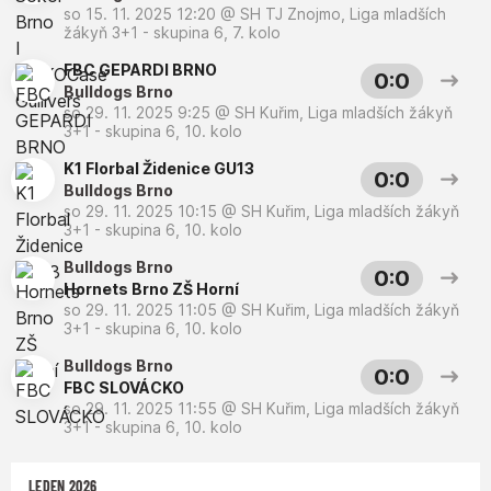
so 15. 11. 2025 12:20
@
SH TJ Znojmo
,
Liga mladších
žákyň 3+1 - skupina 6, 7. kolo
FBC GEPARDI BRNO
0:0
Bulldogs Brno
so 29. 11. 2025 9:25
@
SH Kuřim
,
Liga mladších žákyň
3+1 - skupina 6, 10. kolo
K1 Florbal Židenice GU13
0:0
Bulldogs Brno
so 29. 11. 2025 10:15
@
SH Kuřim
,
Liga mladších žákyň
3+1 - skupina 6, 10. kolo
Bulldogs Brno
0:0
Hornets Brno ZŠ Horní
so 29. 11. 2025 11:05
@
SH Kuřim
,
Liga mladších žákyň
3+1 - skupina 6, 10. kolo
Bulldogs Brno
0:0
FBC SLOVÁCKO
so 29. 11. 2025 11:55
@
SH Kuřim
,
Liga mladších žákyň
3+1 - skupina 6, 10. kolo
LEDEN 2026