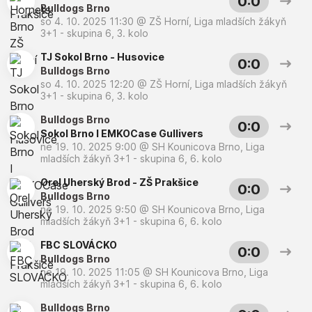
0:0
Bulldogs Brno
so 4. 10. 2025 11:30
@
ZŠ Horní
,
Liga mladších žákyň
3+1 - skupina 6, 3. kolo
TJ Sokol Brno - Husovice
0:0
Bulldogs Brno
so 4. 10. 2025 12:20
@
ZŠ Horní
,
Liga mladších žákyň
3+1 - skupina 6, 3. kolo
Bulldogs Brno
0:0
Sokol Brno I EMKOCase Gullivers
ne 19. 10. 2025 9:00
@
SH Kounicova Brno
,
Liga
mladších žákyň 3+1 - skupina 6, 6. kolo
Orel Uherský Brod - ZŠ Prakšice
0:0
Bulldogs Brno
ne 19. 10. 2025 9:50
@
SH Kounicova Brno
,
Liga
mladších žákyň 3+1 - skupina 6, 6. kolo
FBC SLOVÁCKO
0:0
Bulldogs Brno
ne 19. 10. 2025 11:05
@
SH Kounicova Brno
,
Liga
mladších žákyň 3+1 - skupina 6, 6. kolo
Bulldogs Brno