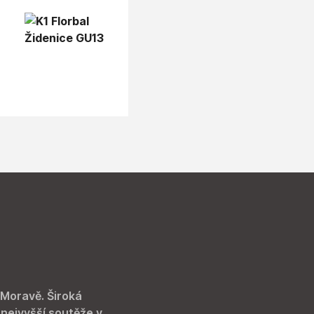
 Moravě. Široká
 nejvyšší soutěže v