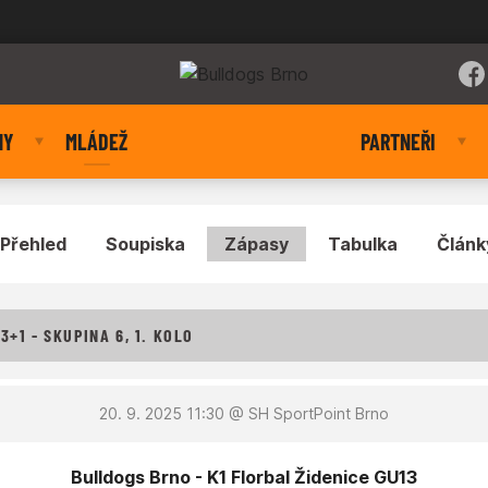
NY
MLÁDEŽ
PARTNEŘI
Přehled
Soupiska
Zápasy
Tabulka
Článk
+1 - SKUPINA 6, 1. KOLO
20. 9. 2025 11:30
@ SH SportPoint Brno
Bulldogs Brno - K1 Florbal Židenice GU13