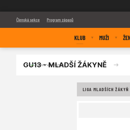
Bulldogs Brno
Členská sekce
Program zápasů
KLUB
MUŽI
ŽE
GU13 - MLADŠÍ ŽÁKYNĚ
LIGA MLADŠÍCH ŽÁKYŇ 3