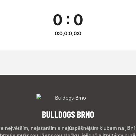
0 : 0
0:0,0:0,0:0
BULLDOGS BRNO
je největším, nejstarším a nejúspěšnějším klubem na jižní
hrnuje mužskou i ženskou složku, jejichž elitní týmy hrají