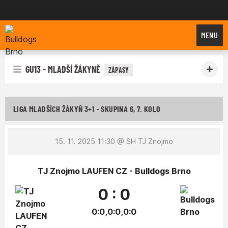
Bulldogs Brno
MENU
GU13 - MLADŠÍ ŽÁKYNĚ
ZÁPASY
LIGA MLADŠÍCH ŽÁKYŇ 3+1 - SKUPINA 6, 7. KOLO
15. 11. 2025 11:30
@ SH TJ Znojmo
TJ Znojmo LAUFEN CZ - Bulldogs Brno
0 : 0
0:0,0:0,0:0