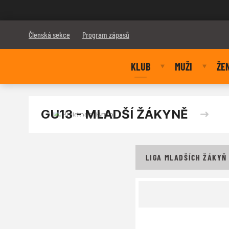
Bulldogs Brno
Členská sekce
Program zápasů
KLUB
MUŽI
ŽE
GU13 - MLADŠÍ ŽÁKYNĚ
LIGA MLADŠÍCH ŽÁKYŇ 3