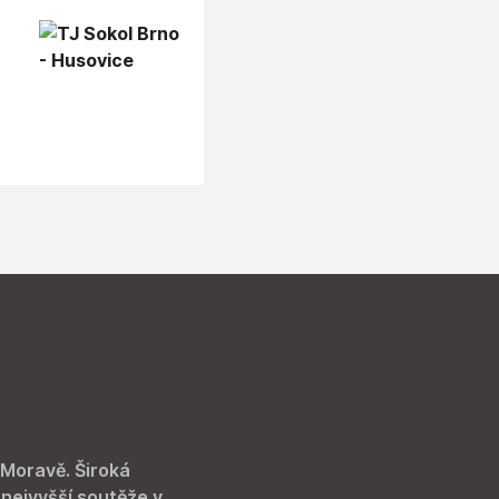
 Moravě. Široká
 nejvyšší soutěže v