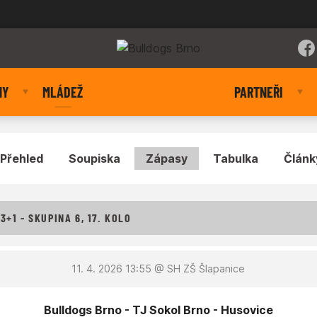
NY
MLÁDEŽ
PARTNEŘI
Přehled
Soupiska
Zápasy
Tabulka
Článk
+1 - SKUPINA 6, 17. KOLO
11. 4. 2026 13:55
@ SH ZŠ Šlapanice
Bulldogs Brno - TJ Sokol Brno - Husovice