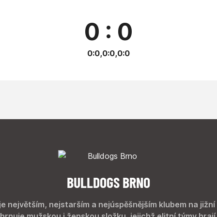
0 : 0
0:0,0:0,0:0
BULLDOGS BRNO
je největším, nejstarším a nejúspěšnějším klubem na jižní
hrnuje mužskou i ženskou složku, jejichž elitní týmy hrají