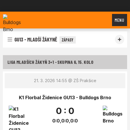
Bulldogs Brno
MENU
GU13 - MLADŠÍ ŽÁKYNĚ
ZÁPASY
LIGA MLADŠÍCH ŽÁKYŇ 3+1 - SKUPINA 6, 15. KOLO
21. 3. 2026 14:55
@ ZŠ Prakšice
K1 Florbal Židenice GU13 - Bulldogs Brno
0 : 0
0:0,0:0,0:0