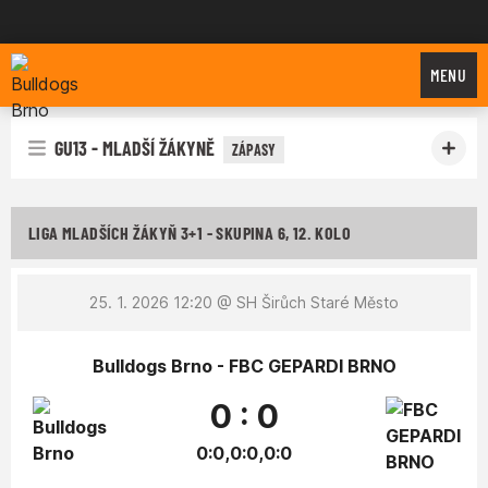
Bulldogs Brno
MENU
GU13 - MLADŠÍ ŽÁKYNĚ
ZÁPASY
LIGA MLADŠÍCH ŽÁKYŇ 3+1 - SKUPINA 6, 12. KOLO
25. 1. 2026 12:20
@ SH Širůch Staré Město
Bulldogs Brno - FBC GEPARDI BRNO
0 : 0
0:0,0:0,0:0