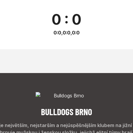
0 : 0
0:0,0:0,0:0
BULLDOGS BRNO
je největším, nejstarším a nejúspěšnějším klubem na jižní
hrnuje mužskou i ženskou složku, jejichž elitní týmy hrají