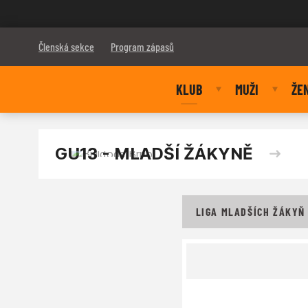
Bulldogs Brno
Členská sekce
Program zápasů
KLUB
MUŽI
ŽE
GU13 - MLADŠÍ ŽÁKYNĚ
LIGA MLADŠÍCH ŽÁKYŇ 