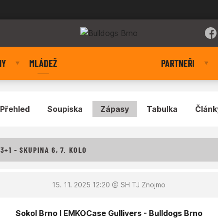
NY
MLÁDEŽ
PARTNEŘI
Přehled
Soupiska
Zápasy
Tabulka
Článk
3+1 - SKUPINA 6, 7. KOLO
15. 11. 2025 12:20
@ SH TJ Znojmo
Sokol Brno I EMKOCase Gullivers - Bulldogs Brno