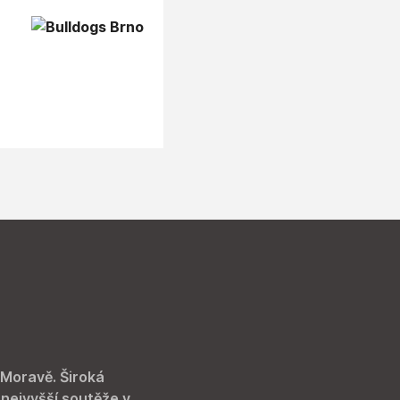
 Moravě. Široká
 nejvyšší soutěže v