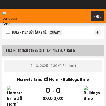
Bulldogs Brno
MENU
GU13 - MLADŠÍ ŽÁKYNĚ
ZÁPASY
LIGA MLADŠÍCH ŽÁKYŇ 3+1 - SKUPINA 6, 3. KOLO
4. 10. 2025 11:30
@ ZŠ Horní
Hornets Brno ZŠ Horní - Bulldogs Brno
0 : 0
0:0,0:0,0:0