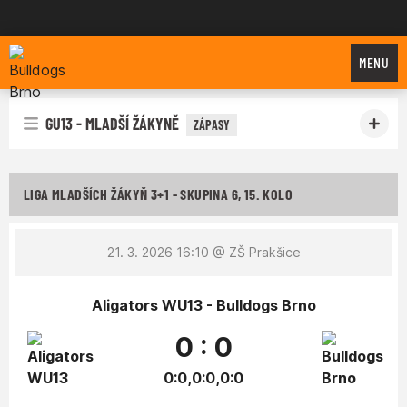
Bulldogs Brno
MENU
GU13 - MLADŠÍ ŽÁKYNĚ
ZÁPASY
LIGA MLADŠÍCH ŽÁKYŇ 3+1 - SKUPINA 6, 15. KOLO
21. 3. 2026 16:10
@ ZŠ Prakšice
Aligators WU13 - Bulldogs Brno
0 : 0
0:0,0:0,0:0