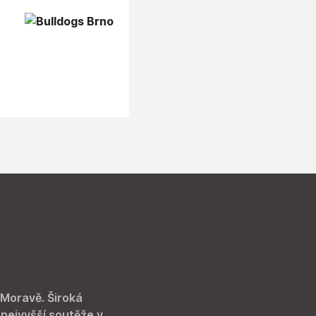
 Moravě. Široká
 nejvyšší soutěže v