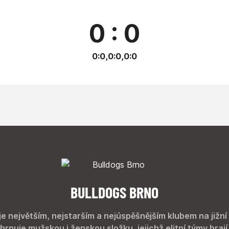
0 : 0
0:0,0:0,0:0
BULLDOGS BRNO
je největším, nejstarším a nejúspěšnějším klubem na jižní
hrnuje mužskou i ženskou složku, jejichž elitní týmy hrají