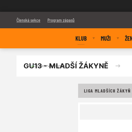
Bulldogs Brno
Členská sekce
Program zápasů
KLUB
MUŽI
ŽE
GU13 - MLADŠÍ ŽÁKYNĚ
LIGA MLADŠÍCH ŽÁKYŇ 3