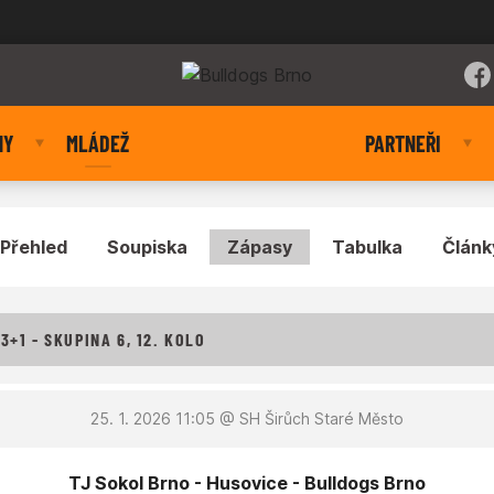
NY
MLÁDEŽ
PARTNEŘI
Přehled
Soupiska
Zápasy
Tabulka
Článk
+1 - SKUPINA 6, 12. KOLO
25. 1. 2026 11:05
@ SH Širůch Staré Město
TJ Sokol Brno - Husovice - Bulldogs Brno