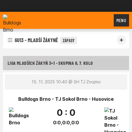
Bulldogs Brno
MENU
GU13 - MLADŠÍ ŽÁKYNĚ
ZÁPASY
LIGA MLADŠÍCH ŽÁKYŇ 3+1 - SKUPINA 6, 7. KOLO
15. 11. 2025 10:40
@ SH TJ Znojmo
Bulldogs Brno - TJ Sokol Brno - Husovice
0 : 0
0:0,0:0,0:0