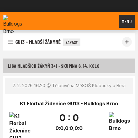
Bulldogs Brno
MENU
GU13 - MLADŠÍ ŽÁKYNĚ
ZÁPASY
LIGA MLADŠÍCH ŽÁKYŇ 3+1 - SKUPINA 6, 14. KOLO
7. 2. 2026 16:20
@ Tělocvična MěSOŠ Klobouky u Brna
K1 Florbal Židenice GU13 - Bulldogs Brno
0 : 0
0:0,0:0,0:0