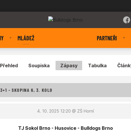
NY
MLÁDEŽ
PARTNEŘI
Přehled
Soupiska
Zápasy
Tabulka
Článk
3+1 - SKUPINA 6, 3. KOLO
4. 10. 2025 12:20
@ ZŠ Horní
TJ Sokol Brno - Husovice - Bulldogs Brno