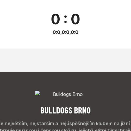
0 : 0
0:0,0:0,0:0
BULLDOGS BRNO
je největším, nejstarším a nejúspěšnějším klubem na jižní
hrnuje mužskou i ženskou složku, jejichž elitní týmy hrají