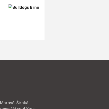
 Moravě. Široká
 nejvyšší soutěže v