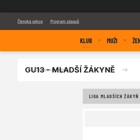
Bulldogs Brno
Členská sekce
Program zápasů
KLUB
MUŽI
ŽE
GU13 - MLADŠÍ ŽÁKYNĚ
LIGA MLADŠÍCH ŽÁKYŇ 