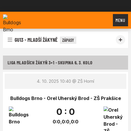
Bulldogs Brno
MENU
GU13 - MLADŠÍ ŽÁKYNĚ
ZÁPASY
LIGA MLADŠÍCH ŽÁKYŇ 3+1 - SKUPINA 6, 3. KOLO
4. 10. 2025 10:40
@ ZŠ Horní
Bulldogs Brno - Orel Uherský Brod - ZŠ Prakšice
0 : 0
0:0,0:0,0:0