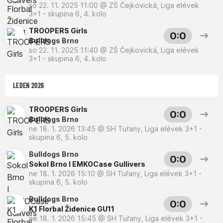
so 22. 11. 2025 11:00
@
ZŠ Čejkovická
,
Liga elévek
3+1 - skupina 6, 4. kolo
TROOPERS Girls
0:0
Bulldogs Brno
so 22. 11. 2025 11:40
@
ZŠ Čejkovická
,
Liga elévek
3+1 - skupina 6, 4. kolo
LEDEN 2026
TROOPERS Girls
0:0
Bulldogs Brno
ne 18. 1. 2026 13:45
@
SH Tuřany
,
Liga elévek 3+1 -
skupina 6, 5. kolo
Bulldogs Brno
0:0
Sokol Brno I EMKOCase Gullivers
ne 18. 1. 2026 15:10
@
SH Tuřany
,
Liga elévek 3+1 -
skupina 6, 5. kolo
Bulldogs Brno
0:0
K1 Florbal Židenice GU11
ne 18. 1. 2026 15:45
@
SH Tuřany
,
Liga elévek 3+1 -