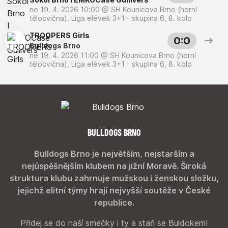
ne 19. 4. 2026 10:00
@
SH Kounicova Brno (horní
tělocvična)
,
Liga elévek 3+1 - skupina 6, 8. kolo
TROOPERS Girls
0:0
Bulldogs Brno
ne 19. 4. 2026 11:00
@
SH Kounicova Brno (horní
tělocvična)
,
Liga elévek 3+1 - skupina 6, 8. kolo
BULLDOGS BRNO
Bulldogs Brno je největším, nejstarším a
nejúspěšnějším klubem na jižní Moravě. Široká
struktura klubu zahrnuje mužskou i ženskou složku,
jejichž elitní týmy hrají nejvyšší soutěže v České
republice.
Přidej se do naší smečky i ty a staň se Buldokem!