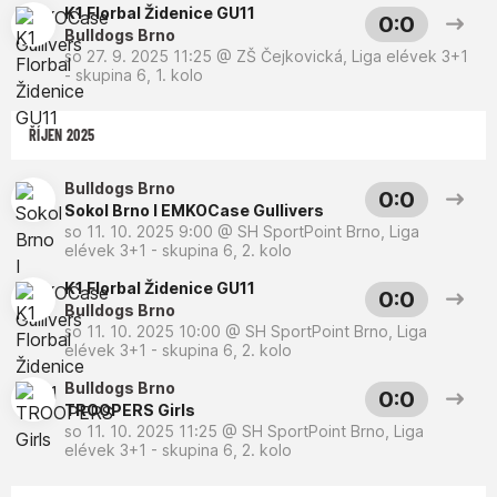
K1 Florbal Židenice GU11
0:0
Bulldogs Brno
so 27. 9. 2025 11:25
@
ZŠ Čejkovická
,
Liga elévek 3+1
- skupina 6, 1. kolo
ŘÍJEN 2025
Bulldogs Brno
0:0
Sokol Brno I EMKOCase Gullivers
so 11. 10. 2025 9:00
@
SH SportPoint Brno
,
Liga
elévek 3+1 - skupina 6, 2. kolo
K1 Florbal Židenice GU11
0:0
Bulldogs Brno
so 11. 10. 2025 10:00
@
SH SportPoint Brno
,
Liga
elévek 3+1 - skupina 6, 2. kolo
Bulldogs Brno
0:0
TROOPERS Girls
so 11. 10. 2025 11:25
@
SH SportPoint Brno
,
Liga
elévek 3+1 - skupina 6, 2. kolo