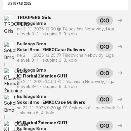
LISTOPAD 2025
TROOPERS Girls
0:0
Bulldogs Brno
ne 2. 11. 2025 12:00
@
Tělocvična Nebovidy
,
Liga
elévek 3+1 - skupina 6, 3. kolo
Bulldogs Brno
0:0
Sokol Brno I EMKOCase Gullivers
ne 2. 11. 2025 13:25
@
Tělocvična Nebovidy
,
Liga
elévek 3+1 - skupina 6, 3. kolo
Bulldogs Brno
0:0
K1 Florbal Židenice GU11
ne 2. 11. 2025 14:00
@
Tělocvična Nebovidy
,
Liga
elévek 3+1 - skupina 6, 3. kolo
Bulldogs Brno
0:0
Sokol Brno I EMKOCase Gullivers
so 22. 11. 2025 9:20
@
ZŠ Čejkovická
,
Liga elévek 3+1
- skupina 6, 4. kolo
K1 Florbal Židenice GU11
0:0
Bulldogs Brno