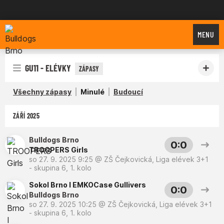
Bulldogs Brno
MENU
GU11 - ELÉVKY
ZÁPASY
Všechny zápasy
Minulé
Budoucí
ZÁŘÍ 2025
Bulldogs Brno
0:0
TROOPERS Girls
so 27. 9. 2025 9:25
@
ZŠ Čejkovická
,
Liga elévek 3+1
- skupina 6, 1. kolo
Sokol Brno I EMKOCase Gullivers
0:0
Bulldogs Brno
so 27. 9. 2025 10:25
@
ZŠ Čejkovická
,
Liga elévek 3+1
- skupina 6, 1. kolo