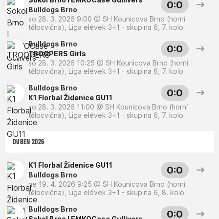
0:0
Bulldogs Brno
so 28. 3. 2026 9:00
@
SH Kounicova Brno (horní
tělocvična)
,
Liga elévek 3+1 - skupina 6, 7. kolo
Bulldogs Brno
0:0
TROOPERS Girls
so 28. 3. 2026 10:25
@
SH Kounicova Brno (horní
tělocvična)
,
Liga elévek 3+1 - skupina 6, 7. kolo
Bulldogs Brno
0:0
K1 Florbal Židenice GU11
so 28. 3. 2026 11:00
@
SH Kounicova Brno (horní
tělocvična)
,
Liga elévek 3+1 - skupina 6, 7. kolo
DUBEN 2026
K1 Florbal Židenice GU11
0:0
Bulldogs Brno
ne 19. 4. 2026 9:25
@
SH Kounicova Brno (horní
tělocvična)
,
Liga elévek 3+1 - skupina 6, 8. kolo
Bulldogs Brno
0:0
Sokol Brno I EMKOCase Gullivers