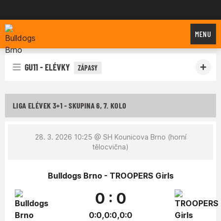
Bulldogs Brno
MENU
GU11 - ELÉVKY
ZÁPASY
LIGA ELÉVEK 3+1 - SKUPINA 6, 7. KOLO
28. 3. 2026 10:25
@ SH Kounicova Brno (horní
tělocvična)
Bulldogs Brno - TROOPERS Girls
0 : 0
0:0,0:0,0:0