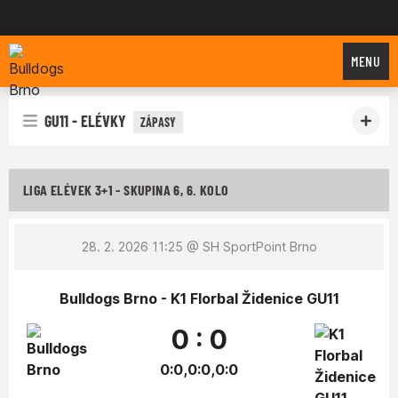
Bulldogs Brno
MENU
GU11 - ELÉVKY
ZÁPASY
LIGA ELÉVEK 3+1 - SKUPINA 6, 6. KOLO
28. 2. 2026 11:25
@ SH SportPoint Brno
Bulldogs Brno - K1 Florbal Židenice GU11
0 : 0
0:0,0:0,0:0