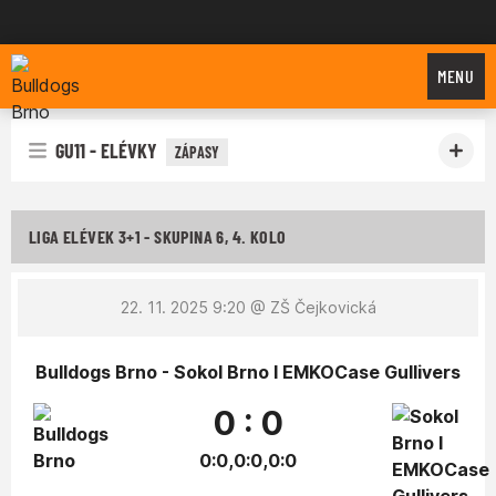
Bulldogs Brno
MENU
GU11 - ELÉVKY
ZÁPASY
LIGA ELÉVEK 3+1 - SKUPINA 6, 4. KOLO
22. 11. 2025 9:20
@ ZŠ Čejkovická
Bulldogs Brno - Sokol Brno I EMKOCase Gullivers
0 : 0
0:0,0:0,0:0