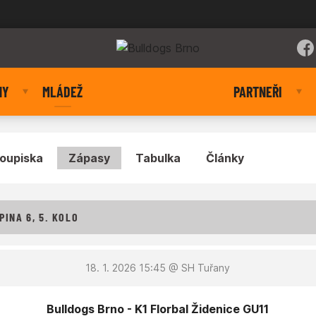
NY
MLÁDEŽ
PARTNEŘI
oupiska
Zápasy
Tabulka
Články
PINA 6, 5. KOLO
18. 1. 2026 15:45
@ SH Tuřany
Bulldogs Brno - K1 Florbal Židenice GU11