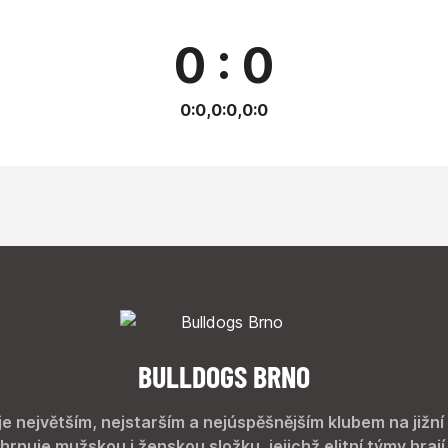
0 : 0
0:0,0:0,0:0
BULLDOGS BRNO
je největším, nejstarším a nejúspěšnějším klubem na jižní
hrnuje mužskou i ženskou složku, jejichž elitní týmy hrají