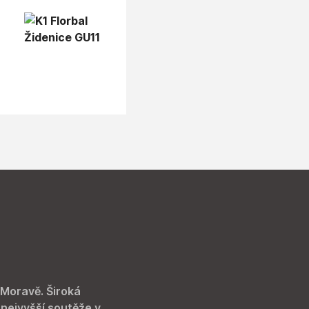
 Moravě. Široká
 nejvyšší soutěže v