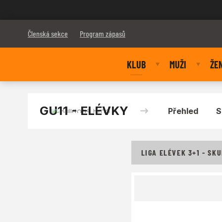
Bulldogs Brno
Členská sekce
Program zápasů
KLUB
MUŽI
ŽE
GU11 - ELÉVKY
Přehled
S
LIGA ELÉVEK 3+1 - SKU