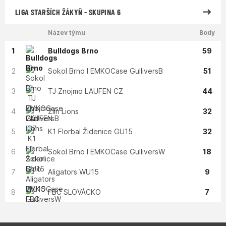
LIGA STARŠÍCH ŽÁKYŇ - SKUPINA 6
Název týmu
Body
1
Bulldogs Brno
59
2
Sokol Brno I EMKOCase GulliversB
51
3
TJ Znojmo LAUFEN CZ
44
4
Zlín Lions
32
5
K1 Florbal Židenice GU15
32
6
Sokol Brno I EMKOCase GulliversW
18
7
Aligators WU15
9
8
FBC SLOVÁCKO
7