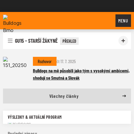
Bulldogs Brno
MENU
GU15 - STARŠÍ ŽÁKYNĚ
PŘEHLED
Rozhovor
čt 17. 7. 2025
Bulldogs na mě působili jako tým s vysokými ambicemi,
shodují se Smutná a Slovák
Všechny články
VÝSLEDKY & AKTUÁLNÍ PROGRAM
Poslední zápasy