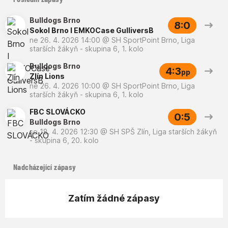
Bulldogs Brno
8:0
Sokol Brno I EMKOCase GulliversB
ne 26. 4. 2026 14:00
@
SH SportPoint Brno
,
Liga
starších žákyň - skupina 6, 1. kolo
Bulldogs Brno
4:3
pp
Zlín Lions
ne 26. 4. 2026 10:00
@
SH SportPoint Brno
,
Liga
starších žákyň - skupina 6, 1. kolo
FBC SLOVÁCKO
0:5
Bulldogs Brno
so 18. 4. 2026 12:30
@
SH SPŠ Zlín
,
Liga starších žákyň
- skupina 6, 20. kolo
Nadcházející zápasy
Zatím žádné zápasy