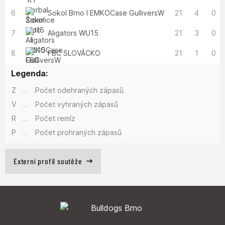
6
Sokol Brno I EMKOCase GulliversW
21
4
0
7
Aligators WU15
21
3
0
8
FBC SLOVÁCKO
21
1
0
Legenda:
Z
...
Počet odehraných zápasů
V
...
Počet vyhraných zápasů
R
...
Počet remíz
P
...
Počet prohraných zápasů
Externí profil soutěže