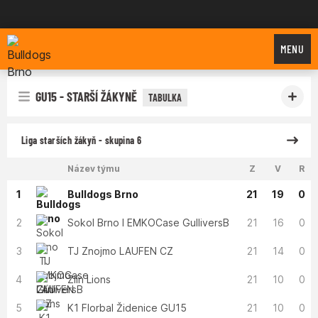
Bulldogs Brno
MENU
GU15 - STARŠÍ ŽÁKYNĚ
TABULKA
Liga starších žákyň - skupina 6
Název týmu
Z
V
R
1
Bulldogs Brno
21
19
0
2
Sokol Brno I EMKOCase GulliversB
21
16
0
3
TJ Znojmo LAUFEN CZ
21
14
0
4
Zlín Lions
21
10
0
5
K1 Florbal Židenice GU15
21
10
0