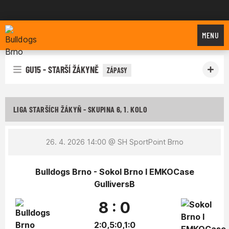
Bulldogs Brno
MENU
GU15 - STARŠÍ ŽÁKYNĚ
ZÁPASY
LIGA STARŠÍCH ŽÁKYŇ - SKUPINA 6, 1. KOLO
26. 4. 2026 14:00
@ SH SportPoint Brno
Bulldogs Brno - Sokol Brno I EMKOCase
GulliversB
8 : 0
2:0,5:0,1:0