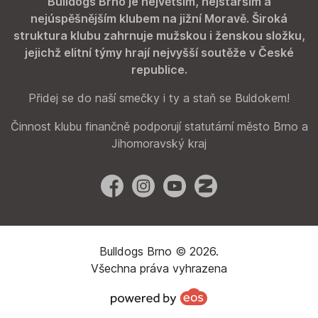
Bulldogs Brno je největším, nejstarším a
nejúspěšnějším klubem na jižní Moravě. Široká
struktura klubu zahrnuje mužskou i ženskou složku,
jejichž elitní týmy hrají nejvyšší soutěže v České
republice.
Přidej se do naší smečky i ty a staň se Buldokem!
Činnost klubu finančně podporují statutární město Brno a
Jihomoravský kraj
Facebook
Instagram
YouTube
Zonerama
Bulldogs Brno © 2026.
Všechna práva vyhrazena