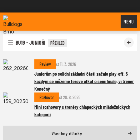
Bulldogs Brno
MENU
BU19 - JUNIOŘI
PŘEHLED
Review
st 11. 3. 2026
Juniorům po solidní základní části začalo play-off. S
každým se můžeme férově utkat o semifinále, ví trenér
Konečný
Rozhovor
čt 28. 8. 2025
Mini rozhovory s trenéry chlapeckých mládežnických
kategorií
Všechny články