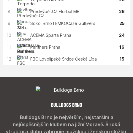
8
Předvýběr.CZ Florbal MB
26
9
Sokol Brno I EMKOCase Gullivers
25
10
ACEMA Sparta Praha
24
11
Panthers Praha
16
12
FBC Lovolipské Srdce Česká Lípa
15
BULLDOGS BRNO
Bulldogs Brno je největším, nejstarším a
nejúspěšnějším klubem na jižní Moravě. Široká
struktura klubu zahrnuje mužskou i ženskou složku,