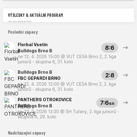
VÝSLEDKY & AKTUÁLNÍ PROGRAM
Poslední zápasy
Florbal Vsetín
8:6
Bulldogs Brno B
ne 12. 4. 2026 15:00
@
VUT CESA Brno 2
,
2. liga
juniorů - skupina 6, 31. kolo
Bulldogs Brno B
2:8
FBC GEPARDI BRNO
ne 12. 4. 2026 12:00
@
VUT CESA Brno 2
,
2. liga
juniorů - skupina 6, 31. kolo
PANTHERS OTROKOVICE
7:6
sn
Bulldogs Brno B
ne 22. 3. 2026 13:30
@
SH Tuřany
,
2. liga juniorů -
skupina 6, 29. kolo
Nadcházející zápasy