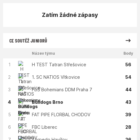
Zatím žádné zápasy
CE SOUTĚŽ JUNIORŮ
Název týmu
Body
1
H TEST Tatran Střešovice
56
2
1. SC NATIOS Vítkovice
54
3
FbŠ Bohemians DDM Praha 7
44
4
Bulldogs Brno
43
5
FAT PIPE FLORBAL CHODOV
39
6
FBC Liberec
28
7
Torpedo Havířov
26