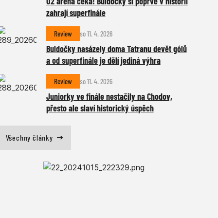
O2 aréna čeká! Buldočky si poprvé v historii
zahrají superfinále
Review
so 11. 4. 2026
Buldočky nasázely doma Tatranu devět gólů
a od superfinále je dělí jediná výhra
Review
so 11. 4. 2026
Juniorky ve finále nestačily na Chodov,
přesto ale slaví historický úspěch
Všechny články