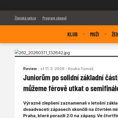
Bulldogs Brno
Členská sekce
Program zápasů
KLUB
MUŽI
ŽE
Review
-
st 11. 3. 2026
- Kouba Tomáš
Juniorům po solidní základní část
můžeme férově utkat o semifinále
Výrazné zlepšení zaznamenali v letošní základn
dvaadvaceti zápasech skončili na čtvrtém mís
Praha, které porazili 2:0 na zápasy. Ve čtvrtf