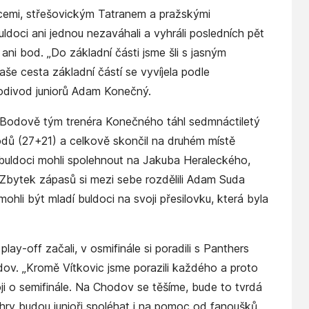
kovicemi, střešovickým Tatranem a pražskými
ldoci ani jednou nezaváhali a vyhráli posledních pět
 ani bod. „Do základní části jsme šli s jasným
aše cesta základní částí se vyvíjela podle
odivod juniorů Adam Konečný.
ě. Bodově tým trenéra Konečného táhl sedmnáctiletý
odů (27+21) a celkově skončil na druhém místě
buldoci mohli spolehnout na Jakuba Heraleckého,
 Zbytek zápasů si mezi sebe rozdělili Adam Suda
mohli být mladí buldoci na svoji přesilovku, která byla
play-off začali, v osmifinále si poradili s Panthers
odov. „Kromě Vítkovic jsme porazili každého a proto
i o semifinále. Na Chodov se těšíme, bude to tvrdá
 hry budou junioři spoléhat i na pomoc od fanoušků.