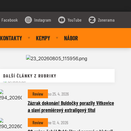
Facebook
Instagram
YouTube
Zonerama
KONTAKTY
KEMPY
NÁBOR
DALŠÍ ČLÁNKY Z RUBRIKY
Review
so 25. 4. 2026
Zázrak dokonán! Buldočky porazily Vítkovice
a slaví premiérový extraligový titul
Review
ne 12. 4. 2026