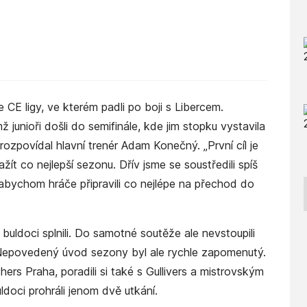
 CE ligy, ve kterém padli po boji s Libercem.
unioři došli do semifinále, kde jim stopku vystavila
ozpovídal hlavní trenér Adam Konečný. „První cíl je
ažít co nejlepší sezonu. Dřív jsme se soustředili spíš
abychom hráče připravili co nejlépe na přechod do
 buldoci splnili. Do samotné soutěže ale nevstoupili
. Nepovedený úvod sezony byl ale rychle zapomenutý.
thers Praha, poradili si také s Gullivers a mistrovským
ldoci prohráli jenom dvě utkání.