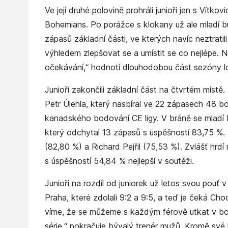
Ve její druhé polovině prohráli junioři jen s Vít
Bohemians. Po porážce s klokany už ale mladí bu
zápasů základní části, ve kterých navíc neztratili
výhledem zlepšovat se a umístit se co nejlépe. N
očekávání,“ hodnotí dlouhodobou část sezóny l
Junioři zakončili základní část na čtvrtém míst
Petr Úlehla, který nasbíral ve 22 zápasech 48 b
kanadského bodování CE ligy. V bráně se mladí 
který odchytal 13 zápasů s úspěšností 83,75 %.
(82,80 %) a Richard Pejřil (75,53 %). Zvlášť hrdí 
s úspěšností 54,84 % nejlepší v soutěži.
Junioři na rozdíl od juniorek už letos svou pouť v 
Praha, které zdolali 9:2 a 9:5, a teď je čeká Ch
víme, že se můžeme s každým férově utkat v boj
série,“ pokračuje bývalý trenér mužů. Kromě své