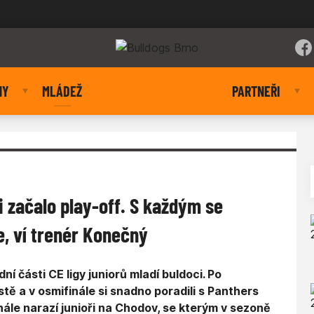
NY
MLÁDEŽ
PARTNEŘI
i začalo play-off. S každým se
, ví trenér Konečný
í části CE ligy juniorů mladí buldoci. Po
tě a v osmifinále si snadno poradili s Panthers
inále narazí junioři na Chodov, se kterým v sezoně