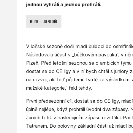
jednou vyhráli a jednou prohráli.
BU19 - JUNIOŘI
V loňské sezoně došli mladí buldoci do osmifinále
Následovala účast v „béčkovém pavouku“, v němž j
Plzeň. Před letošní sezonou se o ambicích týmu r
dostat se do CE ligy a v ní bych chtěl s juniory z
na rozvoj, ale teď půjdeme tvrdě za výsledkem, 
mužské kategorie," řekl tehdy.
První předsezónní cíl, dostat se do CE ligy, mladí
úplně nejlépe, když prohráli úvodní dva zápasy
Junioři totiž v následujícím zápase rozstříleli Pan
Tatranem. Do poloviny základní části už mladí bu