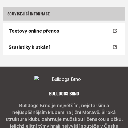
SOUVISEJÍCÍ INFORMACE
Textový online přenos
Statistiky k utkání
BULLDOGS BRNO
Bulldogs Brno je největším, nejstarším a
nejúspěšnějším klubem na jižní Moravě. Široká
struktura klubu zahrnuje mužskou i ženskou složku,
jejichž elitní týmy hrají nejvyšší soutěže v České