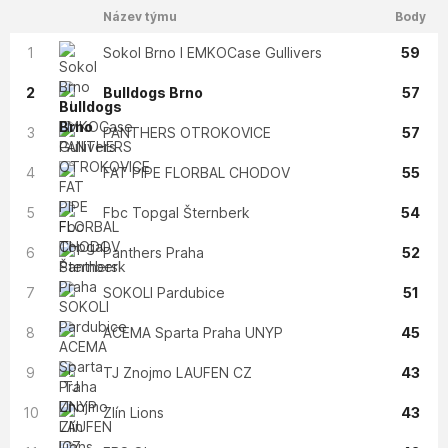
Název týmu
Body
1
Sokol Brno I EMKOCase Gullivers
59
2
Bulldogs Brno
57
3
PANTHERS OTROKOVICE
57
4
FAT PIPE FLORBAL CHODOV
55
5
Fbc Topgal Šternberk
54
6
Panthers Praha
52
7
SOKOLI Pardubice
51
8
ACEMA Sparta Praha UNYP
45
9
TJ Znojmo LAUFEN CZ
43
10
Zlín Lions
43