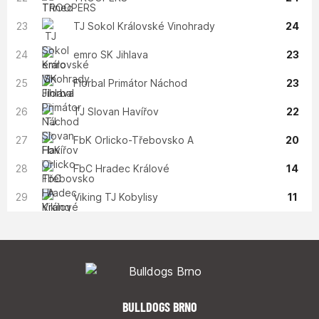
23
TJ Sokol Královské Vinohrady
24
24
emro SK Jihlava
23
25
Florbal Primátor Náchod
23
26
TJ Slovan Havířov
22
27
FbK Orlicko-Třebovsko A
20
28
FbC Hradec Králové
14
29
Viking TJ Kobylisy
11
BULLDOGS BRNO