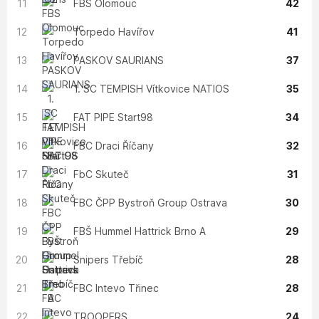
11
FBS Olomouc
42
12
Torpedo Havířov
41
13
PASKOV SAURIANS
37
14
1. SC TEMPISH Vítkovice NATIOS
35
15
FAT PIPE Start98
34
16
FBC Draci Říčany
32
17
FbC Skuteč
31
18
FBC ČPP Bystroň Group Ostrava
30
19
FBŠ Hummel Hattrick Brno A
29
20
Snipers Třebíč
28
21
FBC Intevo Třinec
28
22
TROOPERS
24