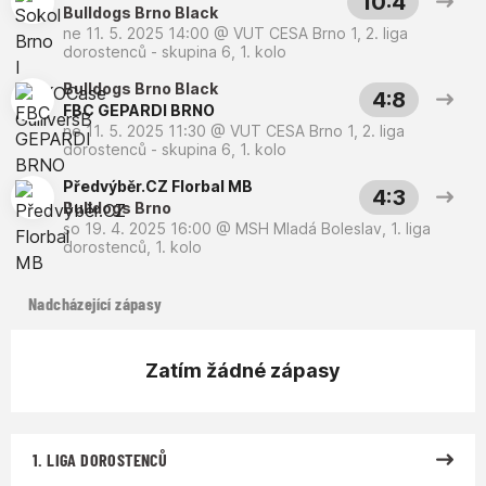
10:4
Bulldogs Brno Black
ne 11. 5. 2025 14:00
@
VUT CESA Brno 1
,
2. liga
dorostenců - skupina 6, 1. kolo
Bulldogs Brno Black
4:8
FBC GEPARDI BRNO
ne 11. 5. 2025 11:30
@
VUT CESA Brno 1
,
2. liga
dorostenců - skupina 6, 1. kolo
Předvýběr.CZ Florbal MB
4:3
Bulldogs Brno
so 19. 4. 2025 16:00
@
MSH Mladá Boleslav
,
1. liga
dorostenců, 1. kolo
Nadcházející zápasy
Zatím žádné zápasy
1. LIGA DOROSTENCŮ