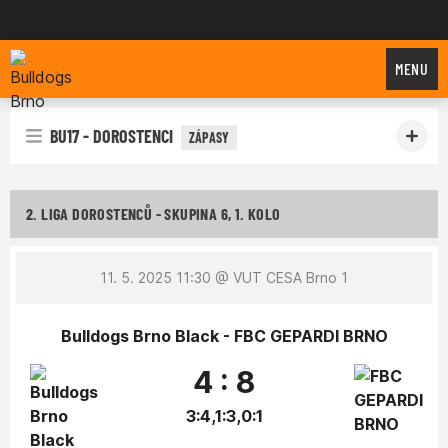
Bulldogs Brno
MENU
BU17 - DOROSTENCI
ZÁPASY
2. LIGA DOROSTENCŮ - SKUPINA 6, 1. KOLO
11. 5. 2025 11:30
@ VUT CESA Brno 1
Bulldogs Brno Black - FBC GEPARDI BRNO
4 : 8
3:4,1:3,0:1