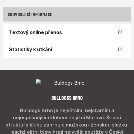
SOUVISEJÍCÍ INFORMACE
Textový online přenos
Statistiky k utkání
BULLDOGS BRNO
Bulldogs Brno je největším, nejstarším a
nejúspěšnějším klubem na jižní Moravě. Široká
struktura klubu zahrnuje mužskou i ženskou složku,
jejichž elitní týmy hrají nejvyšší soutěže v České