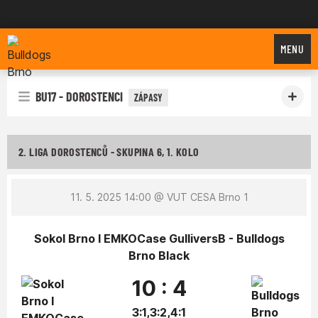
Bulldogs Brno
MENU
BU17 - DOROSTENCI
ZÁPASY
2. LIGA DOROSTENCŮ - SKUPINA 6, 1. KOLO
11. 5. 2025 14:00
@ VUT CESA Brno 1
Sokol Brno I EMKOCase GulliversB - Bulldogs
Brno Black
10 : 4
3:1,3:2,4:1