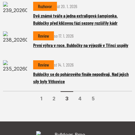
Rozhovor
út 20. 1. 2026
Dvě známé tváře a jedna extraligová šampionka.
Buldočky před klíčovou fází sezony rozšířily kádr
Review
so 17. 1. 2026
První výhra v roce. Buldočky na výjezdě v Třinci uspěly
Review
st 14. 1. 2026
Buldočky se do pohárového finále nepodívají. Nad jejich
síly byly Vítkovice
1
2
3
4
5