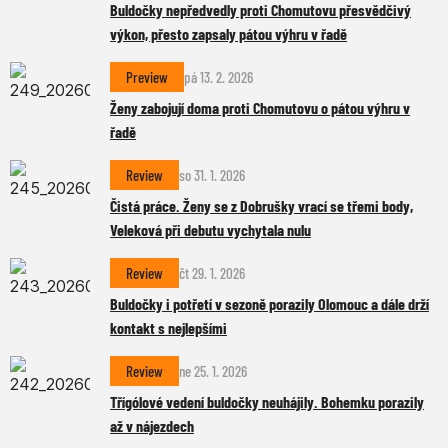
Buldočky nepředvedly proti Chomutovu přesvědčivý
výkon, přesto zapsaly pátou výhru v řadě
Preview
pá 13. 2. 2026
Ženy zabojují doma proti Chomutovu o pátou výhru v
řadě
Review
so 31. 1. 2026
Čistá práce. Ženy se z Dobrušky vrací se třemi body,
Veleková při debutu vychytala nulu
Review
čt 29. 1. 2026
Buldočky i potřetí v sezoně porazily Olomouc a dále drží
kontakt s nejlepšími
Review
ne 25. 1. 2026
Třígólové vedení buldočky neuhájily. Bohemku porazily
až v nájezdech