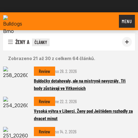
Bulldogs Brno
MENU
ŽENY A
ČLÁNKY
Zobrazeno 21 až 30 z celkem 64 článků.
Review
so 28. 2. 2026
Buldočky dotahovaly, ale na mistryně nevyzrály. Tři
body zůstávají ve Vítkovicích
Review
ne 22. 2. 2026
Vysoká výhra v Liberci. Ženy pod Ještědem rozhodly za
dvacet minut
Review
so 14. 2. 2026