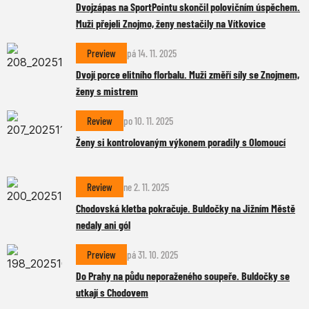
Dvojzápas na SportPointu skončil polovičním úspěchem.
Muži přejeli Znojmo, ženy nestačily na Vítkovice
Preview
pá 14. 11. 2025
Dvojí porce elitního florbalu. Muži změří síly se Znojmem,
ženy s mistrem
Review
po 10. 11. 2025
Ženy si kontrolovaným výkonem poradily s Olomoucí
Review
ne 2. 11. 2025
Chodovská kletba pokračuje. Buldočky na Jižním Městě
nedaly ani gól
Preview
pá 31. 10. 2025
Do Prahy na půdu neporaženého soupeře. Buldočky se
utkají s Chodovem