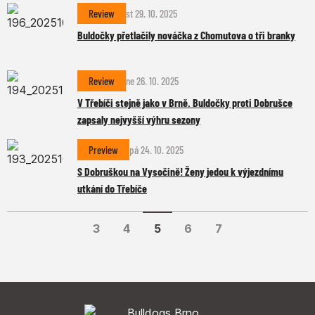
Review
st 29. 10. 2025
Buldočky přetlačily nováčka z Chomutova o tři branky
Review
ne 26. 10. 2025
V Třebíči stejně jako v Brně. Buldočky proti Dobrušce
zapsaly nejvyšší výhru sezony
Preview
pá 24. 10. 2025
S Dobruškou na Vysočině! Ženy jedou k výjezdnímu
utkání do Třebíče
3
4
5
6
7