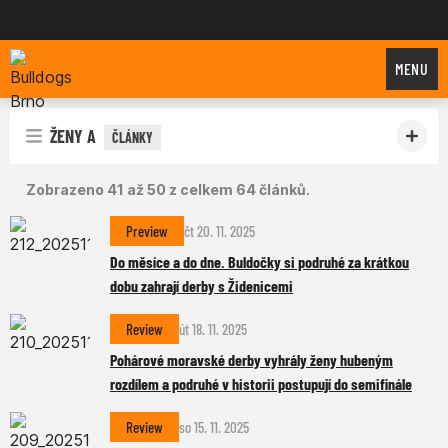
Bulldogs Brno
MENU
ŽENY A
ČLÁNKY
Zobrazeno 41 až 50 z celkem 64 článků.
Preview
čt 20. 11. 2025
Do měsíce a do dne. Buldočky si podruhé za krátkou
dobu zahrají derby s Židenicemi
Review
út 18. 11. 2025
Pohárové moravské derby vyhrály ženy hubeným
rozdílem a podruhé v historii postupují do semifinále
Review
so 15. 11. 2025