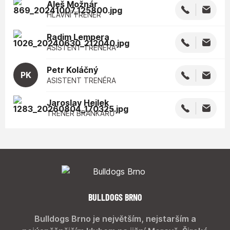
Aleš
Možnár
HLAVNÍ TRENÉR
Radim
Lempera
ASISTENT TRENÉRA
Petr
Koláčný
PK
ASISTENT TRENÉRA
Jaroslav
Hejlek
TRENÉR BRANKÁŘŮ
BULLDOGS BRNO
Bulldogs Brno je největším, nejstarším a