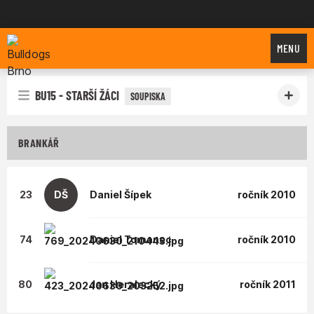
Bulldogs Brno
MENU
BU15 - STARŠÍ ŽÁCI
SOUPISKA
BRANKÁŘ
23
DŠ
Daniel
Šípek
ročník 2010
74
Daniel
Tomanec
ročník 2010
80
Jan
Heralecký
ročník 2011