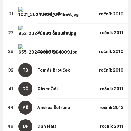
21
Jakub
Lysík
ročník 2010
27
Václav
Španihel
ročník 2011
28
Daniel
Kupka
ročník 2010
32
TB
Tomáš
Brouček
ročník 2010
41
OČ
Oliver
Čák
ročník 2011
44
AŠ
Andrea
Šefraná
ročník 2012
48
DF
Dan
Fiala
ročník 2011