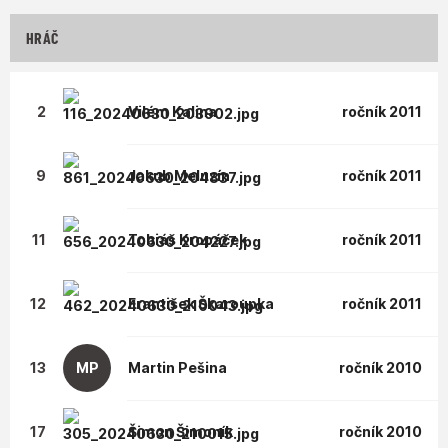
HRÁČ
2
Vilém
Kalina
ročník 2011
9
Jakub
Meluzín
ročník 2011
11
Tobiáš
Kropáček
ročník 2011
12
František
Škaroupka
ročník 2011
13
MP
Martin
Pešina
ročník 2010
17
Šimon
Šimoník
ročník 2010