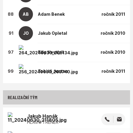
88
AB
Adam
Benek
ročník 2011
91
JO
Jakub
Opletal
ročník 2010
97
Filip
Nevtípil
ročník 2010
99
Tobiáš
Justan
ročník 2011
REALIZAČNÍ TÝM
Jakub
Hanák
HLAVNÍ TRENÉR