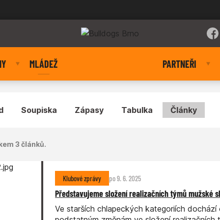
NY
MLÁDEŽ
PARTNEŘI
d
Soupiska
Zápasy
Tabulka
Články
kem 3 článků.
Klubové zprávy
po 9. 6. 2025
Představujeme složení realizačních týmů mužské s
Ve starších chlapeckých kategoriích docház
podstatným změnám ve složení realizačních 