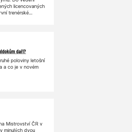
šených licencovaných
rvní trenérské
uldokům daří?
ruhé poloviny letošní
la a co je v novém
na Mistrovství ČR v
 v minulých dvou