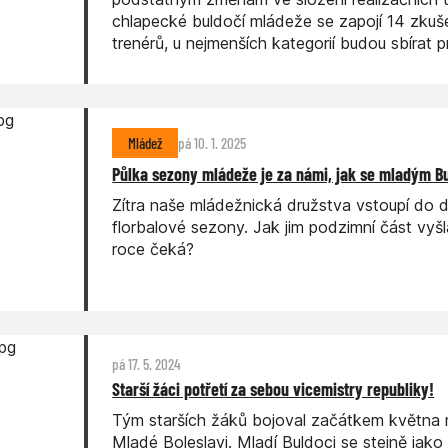
chlapecké buldočí mládeže se zapojí 14 zku
trenérů, u nejmenších kategorií budou sbírat p
zkušenosti dorostenci a junioři.
Mládež
pá 10. 1. 2025
Půlka sezony mládeže je za námi, jak se mladým B
Zítra naše mládežnická družstva vstoupí do d
florbalové sezony. Jak jim podzimní část vyš
roce čeká?
pá 17. 5. 2024
Starší žáci potřetí za sebou vicemistry republiky!
Tým starších žáků bojoval začátkem května 
Mladé Boleslavi. Mladí Buldoci se stejně jako