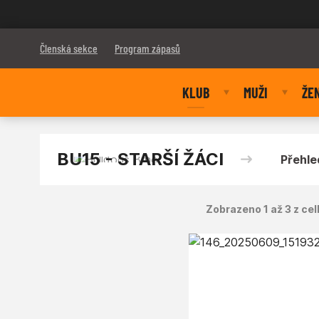
Bulldogs Brno
Členská sekce
Program zápasů
KLUB
MUŽI
ŽE
BU15 - STARŠÍ ŽÁCI
Přehle
Zobrazeno 1 až 3 z cel