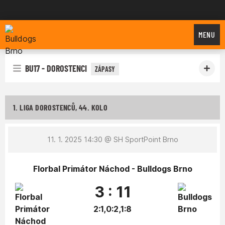
Bulldogs Brno
MENU
BU17 - DOROSTENCI
ZÁPASY
1. LIGA DOROSTENCŮ, 44. KOLO
11. 1. 2025 14:30
@ SH SportPoint Brno
Florbal Primátor Náchod - Bulldogs Brno
3 : 11
2:1,0:2,1:8