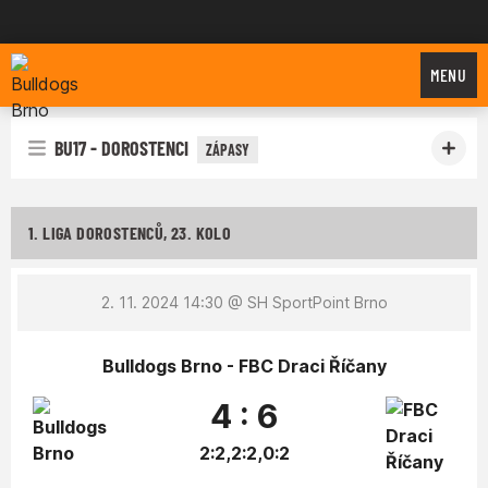
Bulldogs Brno
MENU
BU17 - DOROSTENCI
ZÁPASY
1. LIGA DOROSTENCŮ, 23. KOLO
2. 11. 2024 14:30
@ SH SportPoint Brno
Bulldogs Brno - FBC Draci Říčany
4 : 6
2:2,2:2,0:2