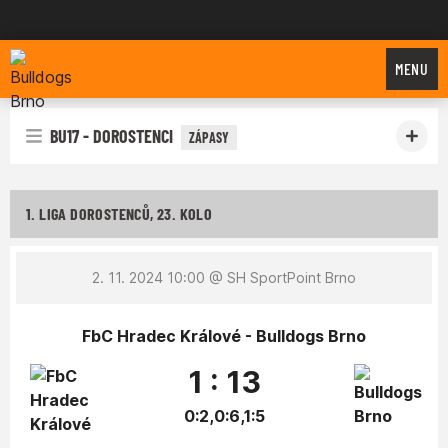
Bulldogs Brno
MENU
BU17 - DOROSTENCI
ZÁPASY
1. LIGA DOROSTENCŮ, 23. KOLO
2. 11. 2024 10:00
@ SH SportPoint Brno
FbC Hradec Králové - Bulldogs Brno
1 : 13
0:2,0:6,1:5