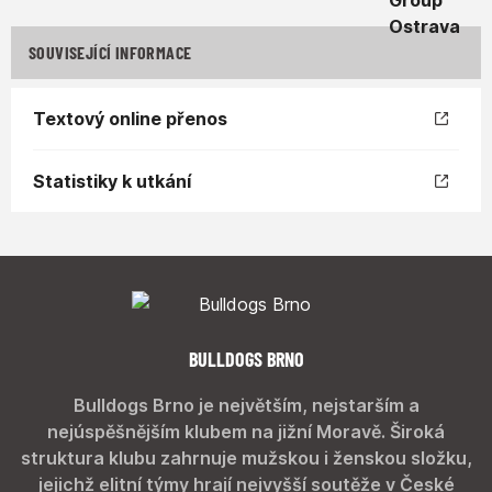
SOUVISEJÍCÍ INFORMACE
Textový online přenos
Statistiky k utkání
BULLDOGS BRNO
Bulldogs Brno je největším, nejstarším a
nejúspěšnějším klubem na jižní Moravě. Široká
struktura klubu zahrnuje mužskou i ženskou složku,
jejichž elitní týmy hrají nejvyšší soutěže v České