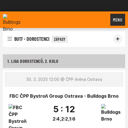
Bulldogs Brno
MENU
BU17 - DOROSTENCI
ZÁPASY
1. LIGA DOROSTENCŮ, 2. KOLO
30. 3. 2025 12:00
@ ČPP Aréna Ostrava
FBC ČPP Bystroň Group Ostrava - Bulldogs Brno
5 : 12
2:4,2:2,1:6