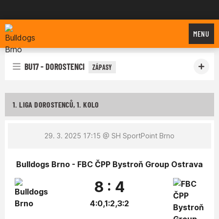
Bulldogs Brno
MENU
BU17 - DOROSTENCI
ZÁPASY
1. LIGA DOROSTENCŮ, 1. KOLO
29. 3. 2025 17:15
@ SH SportPoint Brno
Bulldogs Brno - FBC ČPP Bystroň Group Ostrava
8 : 4
4:0,1:2,3:2