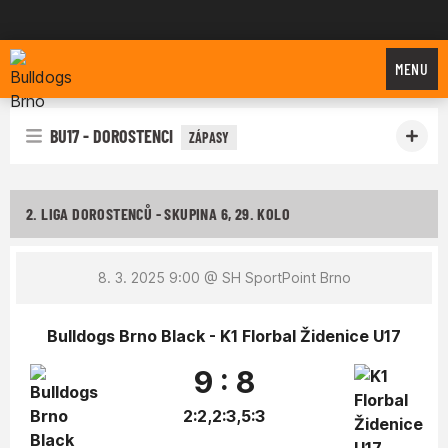
Bulldogs Brno
MENU
BU17 - DOROSTENCI
ZÁPASY
2. LIGA DOROSTENCŮ - SKUPINA 6, 29. KOLO
8. 3. 2025 9:00
@ SH SportPoint Brno
Bulldogs Brno Black - K1 Florbal Židenice U17
9 : 8
2:2,2:3,5:3