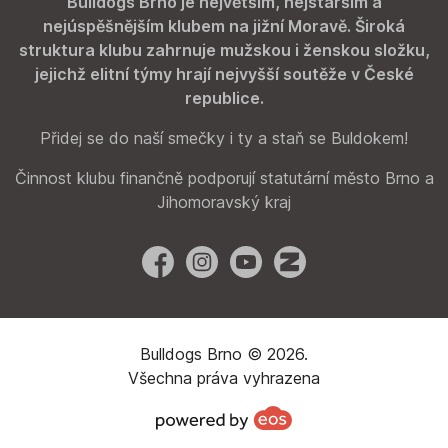
Bulldogs Brno je největším, nejstarším a
nejúspěšnějším klubem na jižní Moravě. Široká
struktura klubu zahrnuje mužskou i ženskou složku,
jejichž elitní týmy hrají nejvyšší soutěže v České
republice.
Přidej se do naší smečky i ty a staň se Buldokem!
Činnost klubu finančně podporují statutární město Brno a
Jihomoravský kraj
Facebook
Instagram
YouTube
Zonerama
Bulldogs Brno © 2026.
Všechna práva vyhrazena