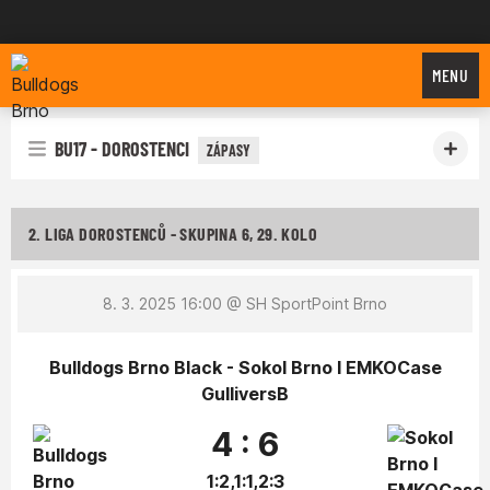
Bulldogs Brno
MENU
BU17 - DOROSTENCI
ZÁPASY
2. LIGA DOROSTENCŮ - SKUPINA 6, 29. KOLO
8. 3. 2025 16:00
@ SH SportPoint Brno
Bulldogs Brno Black - Sokol Brno I EMKOCase
GulliversB
4 : 6
1:2,1:1,2:3