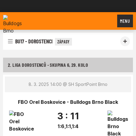
Bulldogs Brno
MENU
BU17 - DOROSTENCI
ZÁPASY
2. LIGA DOROSTENCŮ - SKUPINA 6, 29. KOLO
8. 3. 2025 14:00
@ SH SportPoint Brno
FBO Orel Boskovice - Bulldogs Brno Black
3 : 11
1:6,1:1,1:4