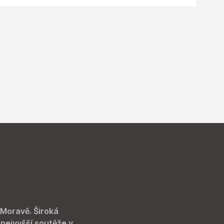
 Moravě. Široká
 nejvyšší soutěže v