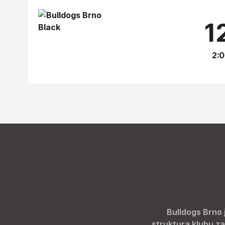
12
2:0
Bulldogs Brno 
struktura klubu za