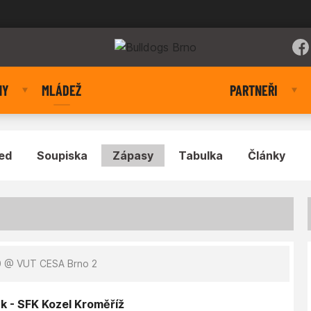
NY
MLÁDEŽ
PARTNEŘI
ed
Soupiska
Zápasy
Tabulka
Články
0
@ VUT CESA Brno 2
k - SFK Kozel Kroměříž