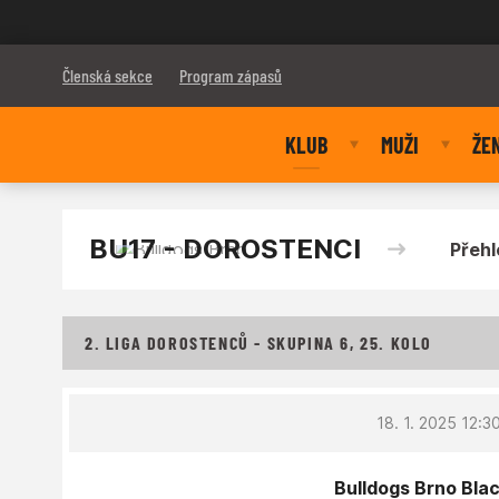
Bulldogs Brno
Členská sekce
Program zápasů
KLUB
MUŽI
ŽE
BU17 - DOROSTENCI
Přehl
2. LIGA DOROSTENCŮ - SKUPINA 6, 25. KOLO
18. 1. 2025 12:3
Bulldogs Brno Blac