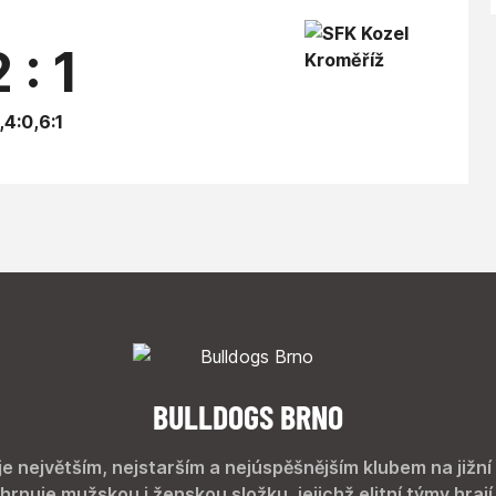
 : 1
,4:0,6:1
BULLDOGS BRNO
je největším, nejstarším a nejúspěšnějším klubem na jižní
hrnuje mužskou i ženskou složku, jejichž elitní týmy hrají