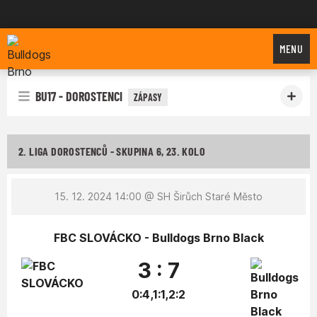
Bulldogs Brno
MENU
BU17 - DOROSTENCI
ZÁPASY
2. LIGA DOROSTENCŮ - SKUPINA 6, 23. KOLO
15. 12. 2024 14:00
@ SH Širůch Staré Město
FBC SLOVÁCKO - Bulldogs Brno Black
3 : 7
0:4,1:1,2:2