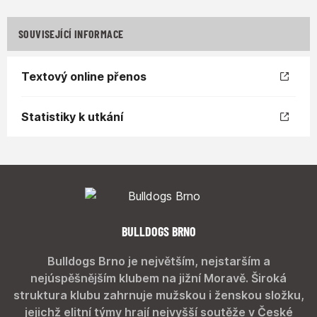
SOUVISEJÍCÍ INFORMACE
Textový online přenos
Statistiky k utkání
BULLDOGS BRNO
Bulldogs Brno je největším, nejstarším a
nejúspěšnějším klubem na jižní Moravě. Široká
struktura klubu zahrnuje mužskou i ženskou složku,
jejichž elitní týmy hrají nejvyšší soutěže v České