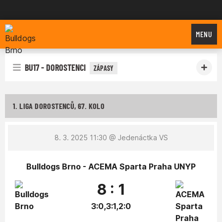
Bulldogs Brno
MENU
BU17 - DOROSTENCI
ZÁPASY
1. LIGA DOROSTENCŮ, 67. KOLO
8. 3. 2025 11:30
@ Jedenáctka VS
Bulldogs Brno - ACEMA Sparta Praha UNYP
8 : 1
3:0,3:1,2:0