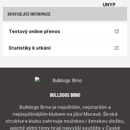
SOUVISEJÍCÍ INFORMACE
Textový online přenos
Statistiky k utkání
BULLDOGS BRNO
Bulldogs Brno je největším, nejstarším a
nejúspěšnějším klubem na jižní Moravě. Široká
struktura klubu zahrnuje mužskou i ženskou složku,
jejichž elitní týmy hrají nejvyšší soutěže v České