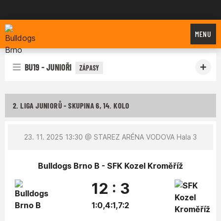
Bulldogs Brno
MENU
BU19 - JUNIOŘI
ZÁPASY
2. LIGA JUNIORŮ - SKUPINA 6, 14. KOLO
23. 11. 2025 13:30
@ STAREZ ARÉNA VODOVA Hala 3
Bulldogs Brno B - SFK Kozel Kroměříž
12 : 3
1:0,4:1,7:2