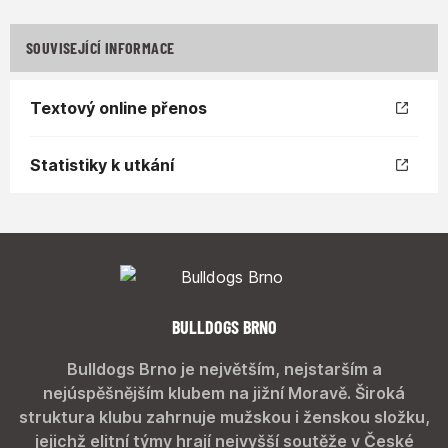
SOUVISEJÍCÍ INFORMACE
Textový online přenos
Statistiky k utkání
BULLDOGS BRNO
Bulldogs Brno je největším, nejstarším a
nejúspěšnějším klubem na jižní Moravě. Široká
struktura klubu zahrnuje mužskou i ženskou složku,
jejichž elitní týmy hrají nejvyšší soutěže v České