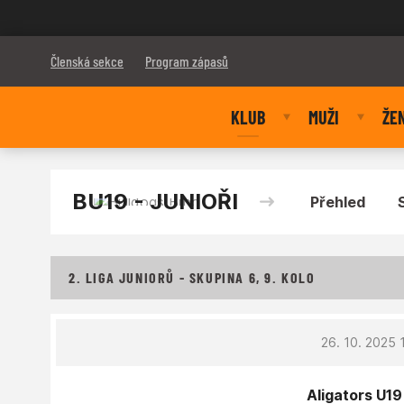
Bulldogs Brno
Členská sekce
Program zápasů
KLUB
MUŽI
ŽE
BU19 - JUNIOŘI
Přehled
2. LIGA JUNIORŮ - SKUPINA 6, 9. KOLO
26. 10. 2025 
Aligators U19