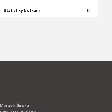
Statistiky k utkání
 Moravě. Široká
 nejvyšší soutěže v