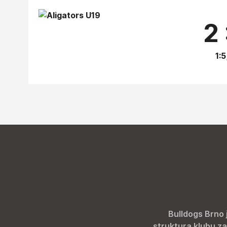
2 
1:5
Bulldogs Brno 
struktura klubu za