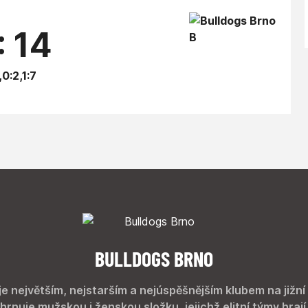
: 14
,0:2,1:7
BULLDOGS BRNO
je největším, nejstarším a nejúspěšnějším klubem na jižní
hrnuje mužskou i ženskou složku, jejichž elitní týmy hrají