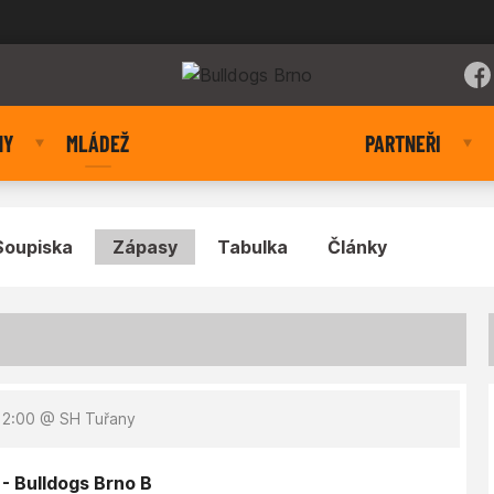
NY
MLÁDEŽ
PARTNEŘI
Soupiska
Zápasy
Tabulka
Články
12:00
@ SH Tuřany
 - Bulldogs Brno B