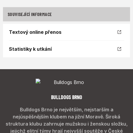
SOUVISEJÍCÍ INFORMACE
Textový online přenos
Statistiky k utkání
BULLDOGS BRNO
Bulldogs Brno je největším, nejstarším a
nejúspěšnějším klubem na jižní Moravě. Široká
struktura klubu zahrnuje mužskou i ženskou složku,
jejichž elitní týmy hrají nejvyšší soutěže v České