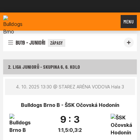
Bulldogs Brno
MENU
BU19 - JUNIOŘI
ZÁPASY
2. LIGA JUNIORŮ - SKUPINA 6, 6. KOLO
4. 10. 2025 13:30
@ STAREZ ARÉNA VODOVA Hala 3
Bulldogs Brno B - ŠSK Očovská Hodonín
9 : 3
1:1,5:0,3:2