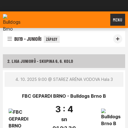
Bulldogs Brno
MENU
BU19 - JUNIOŘI
ZÁPASY
2. LIGA JUNIORŮ - SKUPINA 6, 6. KOLO
4. 10. 2025 9:00
@ STAREZ ARÉNA VODOVA Hala 3
FBC GEPARDI BRNO - Bulldogs Brno B
3 : 4
sn