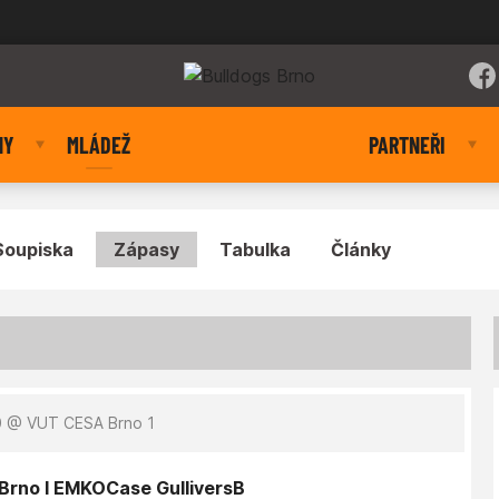
NY
MLÁDEŽ
PARTNEŘI
Soupiska
Zápasy
Tabulka
Články
0
@ VUT CESA Brno 1
 Brno I EMKOCase GulliversB