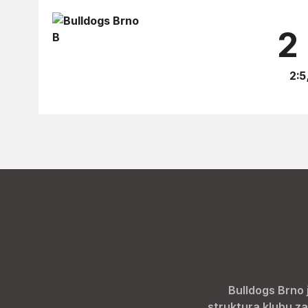
2 
2:5
Bulldogs Brno 
struktura klubu za