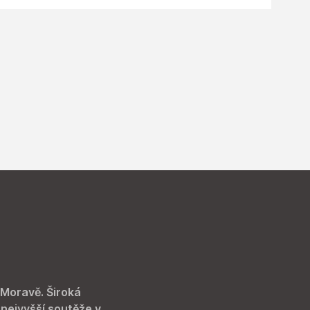
 Moravě. Široká
 nejvyšší soutěže v