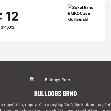
: 12
,0:4,0:3
BULLDOGS BRNO
je největším, nejstarším a nejúspěšnějším klubem na jižní
hrnuje mužskou i ženskou složku, jejichž elitní týmy hrají