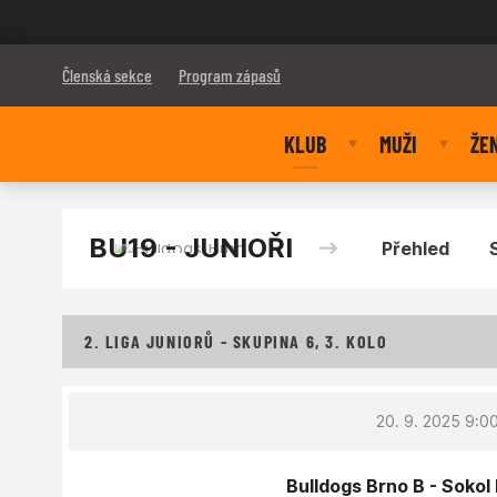
Bulldogs Brno
Členská sekce
Program zápasů
KLUB
MUŽI
ŽE
BU19 - JUNIOŘI
Přehled
2. LIGA JUNIORŮ - SKUPINA 6, 3. KOLO
20. 9. 2025 9:0
Bulldogs Brno B - Sokol