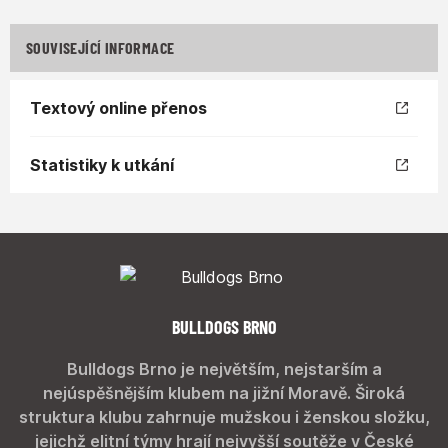
SOUVISEJÍCÍ INFORMACE
Textový online přenos
Statistiky k utkání
BULLDOGS BRNO
Bulldogs Brno je největším, nejstarším a
nejúspěšnějším klubem na jižní Moravě. Široká
struktura klubu zahrnuje mužskou i ženskou složku,
jejichž elitní týmy hrají nejvyšší soutěže v České