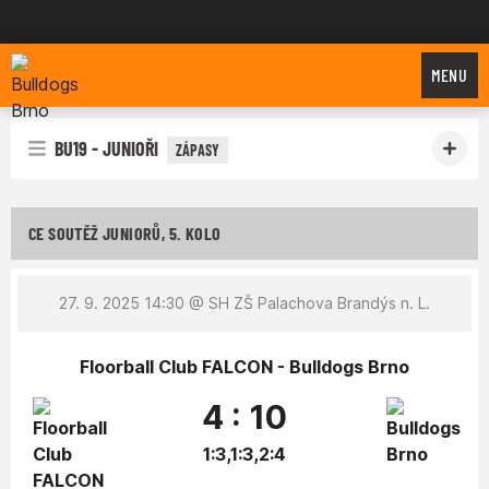
Bulldogs Brno
MENU
BU19 - JUNIOŘI
ZÁPASY
CE SOUTĚŽ JUNIORŮ, 5. KOLO
27. 9. 2025 14:30
@ SH ZŠ Palachova Brandýs n. L.
Floorball Club FALCON - Bulldogs Brno
4 : 10
1:3,1:3,2:4